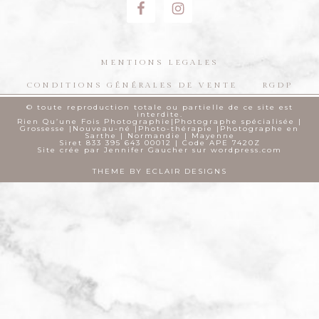
MENTIONS LEGALES
CONDITIONS GÉNÉRALES DE VENTE
RGDP
© toute reproduction totale ou partielle de ce site est
interdite.
Rien Qu’une Fois Photographie|Photographe spécialisée |
Grossesse |Nouveau-né |Photo-thérapie |Photographe en
Sarthe | Normandie | Mayenne
Siret 833 395 643 00012 | Code APE 7420Z
Site crée par Jennifer Gaucher sur wordpress.com
THEME BY
ECLAIR DESIGNS